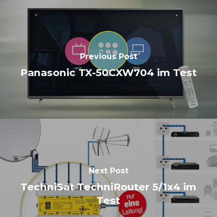
Previous Post
Panasonic TX-50CXW704 im Test
Next Post
TechniSat TechniRouter 5/1x4 im
Test