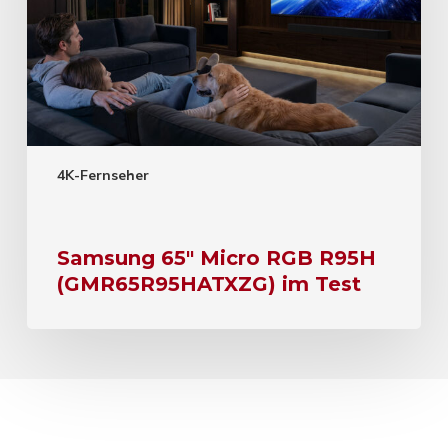
4K-Fernseher
Samsung 65″ Micro RGB R95H
(GMR65R95HATXZG) im Test