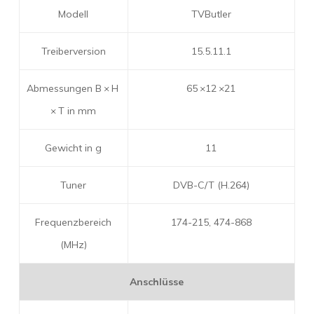
Modell
TVButler
Treiberversion
15.5.11.1
Abmessungen B × H
65 ×12 ×21
× T in mm
Gewicht in g
11
Tuner
DVB-C/T (H.264)
Frequenzbereich
174-215, 474-868
(MHz)
Anschlüsse