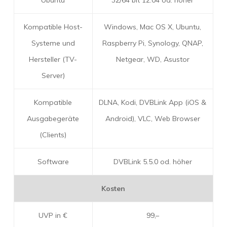
Ubuntu
32/64 bit 12.04 od. höher
Kompatible Host-
Windows, Mac OS X, Ubuntu,
Systeme und
Raspberry Pi, Synology, QNAP,
Hersteller (TV-
Netgear, WD, Asustor
Server)
Kompatible
DLNA, Kodi, DVBLink App (iOS &
Ausgabe­geräte
Android), VLC, Web Browser
(Clients)
Software
DVBLink 5.5.0 od. höher
Kosten
UVP in €
99,–