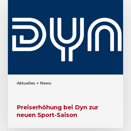
Aktuelles + News
Preiserhöhung bei Dyn zur
neuen Sport-Saison