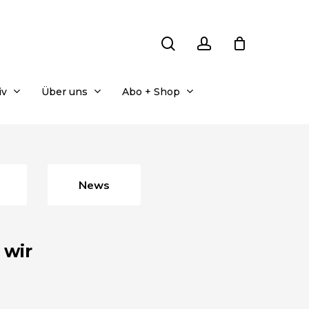
search
account
iv
Über uns
Abo + Shop
News
 wir