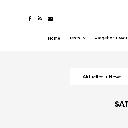
Skip
to
facebook
RSS
email
main
content
Tests
Ratgeber + Wo
Home
Aktuelles + News
SAT