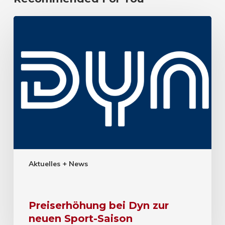
Aktuelles + News
Preiserhöhung bei Dyn zur
neuen Sport-Saison