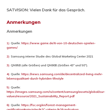
SATVISION:
Vielen Dank für das Gespräch.
Anmerkungen
Anmerkungen
1)
Quelle:
https://www.game.de/6-von-10-deutschen-spielen-
games/
2)
Samsung interne Studie des Global Marketing Center 2021
3)
QN95B (alle Größen) und QN90B (Größen 43″ und 50″).
4)
Quelle:
https://news.samsung.com/de/decentralized-living-mehr-
lebensqualitaet-durch-hybriden-lifestyle
5)
Quelle:
https://images.samsung.com/is/content/samsung/assets/global/our-
values/resource/2021_Sustainability_Report.pdf
6)
Quelle:
https://fsc.org/en/forest-management-
certification#principles%2C-criteria-%26-indicators