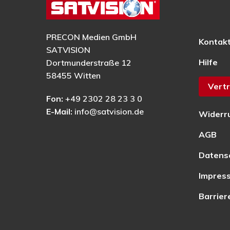
PRECON Medien GmbH
Kontak
SATVISION
Hilfe
Dortmunderstraße 12
58455 Witten
Vertr
Fon:
+49 2302 28 23 3 0
E-Mail:
info@satvision.de
Widerr
AGB
Datens
Impres
Barrier