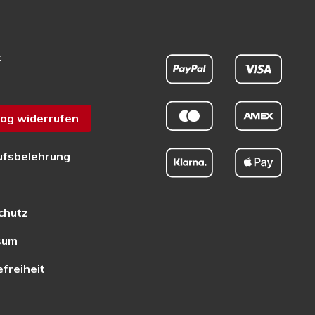
t
ag widerrufen
ufsbelehrung
chutz
sum
efreiheit