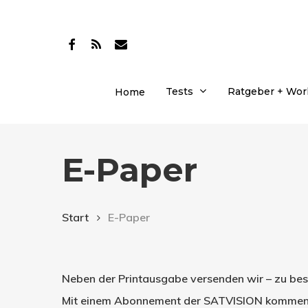
Skip
to
facebook
RSS
email
main
content
Tests
Ratgeber + Wo
Home
E-Paper
Start
E-Paper
Drücken Sie Enter zum Suchen oder ESC zum Sc
Neben der Printausgabe versenden wir – zu beso
Mit einem Abonnement der SATVISION kommen je