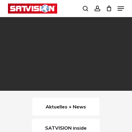
Skip
Menu
search
account
to
Close
main
Menu
content
Aktuelles + News
SATVISION inside