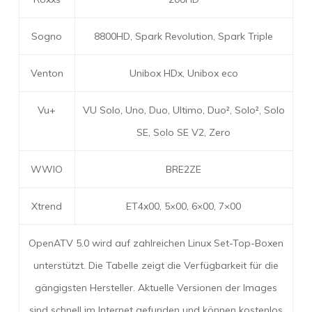
Sogno
8800HD, Spark Revolution, Spark Triple
Venton
Unibox HDx, Unibox eco
Vu+
VU Solo, Uno, Duo, Ultimo, Duo², Solo², Solo
SE, Solo SE V2, Zero
WWIO
BRE2ZE
Xtrend
ET4x00, 5×00, 6×00, 7×00
OpenATV 5.0 wird auf zahlreichen Linux Set-Top-Boxen
unterstützt. Die Tabelle zeigt die Verfügbarkeit für die
gängigsten Hersteller. Aktuelle Versionen der Images
sind schnell im Internet gefunden und können kostenlos