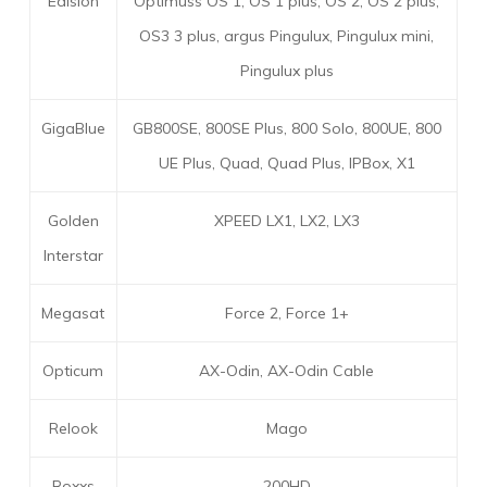
Edision
Optimuss OS 1, OS 1 plus, OS 2, OS 2 plus,
OS3 3 plus, argus Pingulux, Pingulux mini,
Pingulux plus
GigaBlue
GB800SE, 800SE Plus, 800 Solo, 800UE, 800
UE Plus, Quad, Quad Plus, IPBox, X1
Golden
XPEED LX1, LX2, LX3
Interstar
Megasat
Force 2, Force 1+
Opticum
AX-Odin, AX-Odin Cable
Relook
Mago
Roxxs
200HD