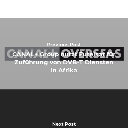
Previous Post
CANAL+ Group nutzt Eutelsat für
Zuführung von DVB-T Diensten
in Afrika
Next Post