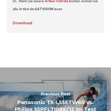
DC. Wenn Sie unsere
Artikel-Flatrate
buchen, können Sie
alle Artikel der
SATVISION
lesen.
Download
Previous Post
Panasonic TX-L55ETW60 vs.
Philips 55PFL7108K/12 im Test