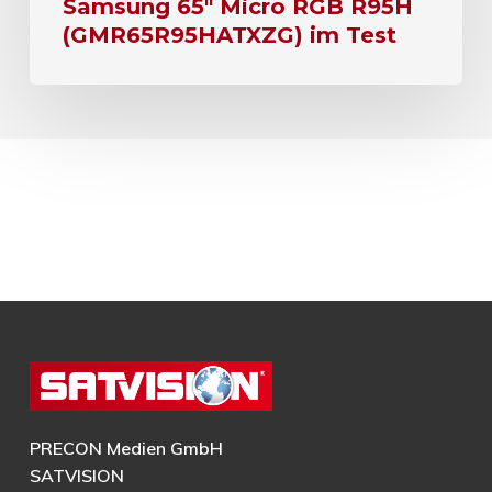
Samsung 65″ Micro RGB R95H
(GMR65R95HATXZG) im Test
PRECON Medien GmbH
SATVISION