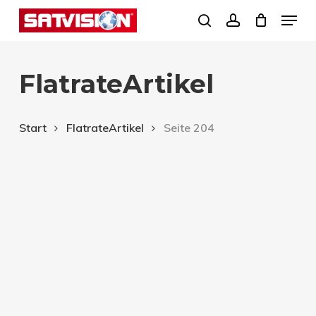
Skip
Menu
search
account
to
Close
main
Menu
FlatrateArtikel
content
Start
FlatrateArtikel
Seite 204