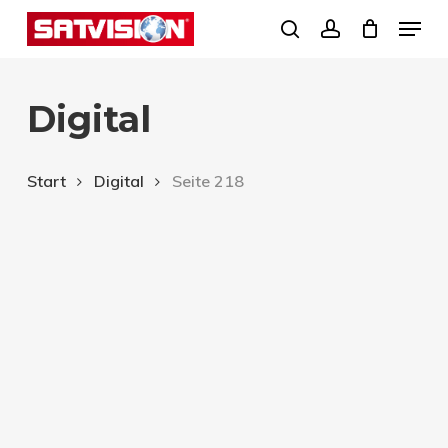
Skip
Menu
search
account
to
Close
main
Menu
Digital
content
Start
Digital
Seite 218