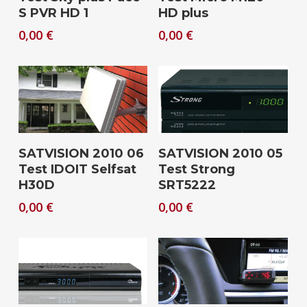
S PVR HD 1
HD plus
0,00
€
0,00
€
Download
Download
SATVISION 2010 06
SATVISION 2010 05
Test IDOIT Selfsat
Test Strong
H30D
SRT5222
0,00
€
0,00
€