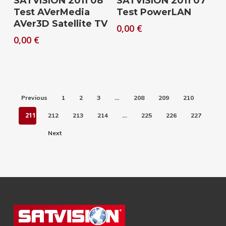
SATVISION 2011 08
SATVISION 2011 07
Test AVerMedia
Test PowerLAN
AVer3D Satellite TV
0,00
€
0,00
€
…
Previous
1
2
3
208
209
210
211
…
212
213
214
225
226
227
Next