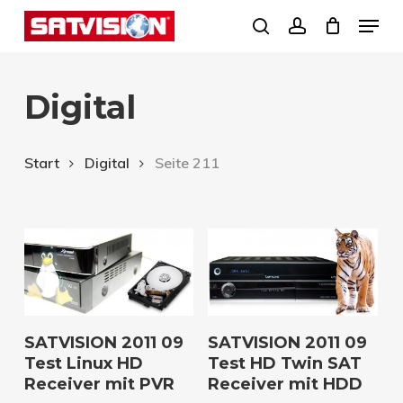
Skip
Menu
search
account
to
Close
main
Menu
Digital
content
Start
Digital
Seite 211
Download
Download
SATVISION 2011 09
SATVISION 2011 09
Test Linux HD
Test HD Twin SAT
Receiver mit PVR
Receiver mit HDD