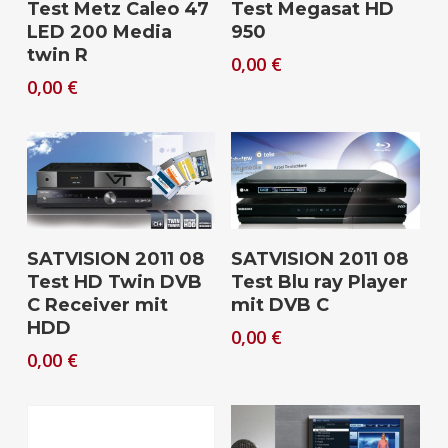
Test Metz Caleo 47
Test Megasat HD
LED 200 Media
950
twin R
0,00
€
0,00
€
Download
Download
SATVISION 2011 08
SATVISION 2011 08
Test HD Twin DVB
Test Blu ray Player
C Receiver mit
mit DVB C
HDD
0,00
€
0,00
€