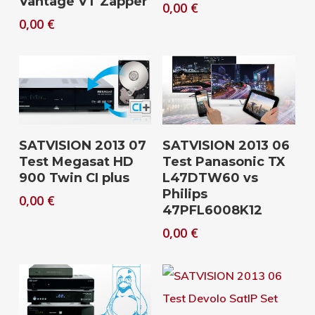
Vantage VT Zapper
0,00
€
0,00
€
Download
Download
SATVISION 2013 07
SATVISION 2013 06
Test Megasat HD
Test Panasonic TX
900 Twin CI plus
L47DTW60 vs
Philips
0,00
€
47PFL6008K12
0,00
€