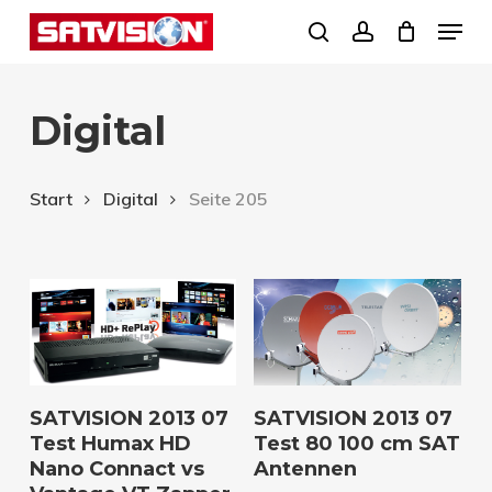
Skip
Menu
search
account
to
Close
main
Menu
Digital
content
Start
Digital
Seite 205
Download
Download
SATVISION 2013 07
SATVISION 2013 07
Test Humax HD
Test 80 100 cm SAT
Nano Connact vs
Antennen