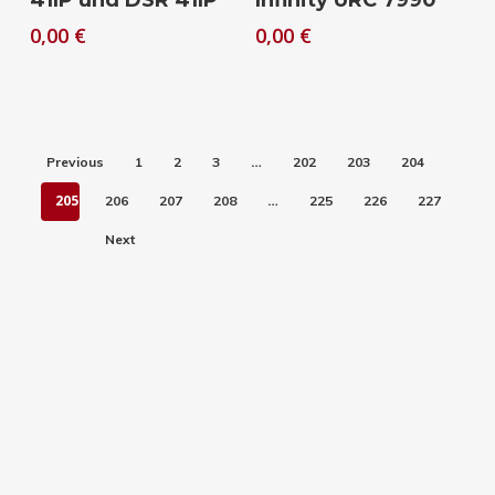
41IP und DSR 41IP
Infinity URC 7990
0,00
€
0,00
€
…
Previous
1
2
3
202
203
204
205
…
206
207
208
225
226
227
Next