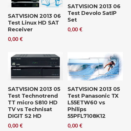
Download
SATVISION 2013 06
Test Devolo SatIP
Download
SATVISION 2013 06
Set
Test Linux HD SAT
0,00
€
Receiver
0,00
€
Download
Download
SATVISION 2013 05
SATVISION 2013 05
Test Technotrend
Test Panasonic TX
TT micro S810 HD
L55ETW60 vs
TV vs Technisat
Philips
DIGIT S2 HD
55PFL7108K12
0,00
€
0,00
€