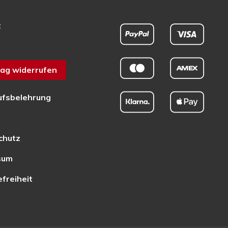
t
ag widerrufen
ufsbelehrung
chutz
sum
efreiheit