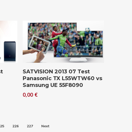
Download
t
SATVISION 2013 07 Test
Panasonic TX L55WTW60 vs
Samsung UE 55F8090
0,00
€
25
226
227
Next