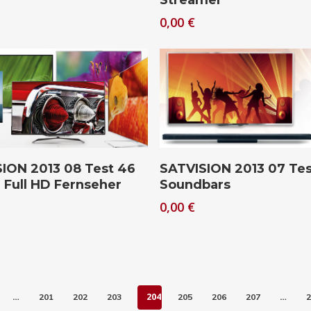
Streamer
0,00
€
Download
Download
ION 2013 08 Test 46
SATVISION 2013 07 Tes
l Full HD Fernseher
Soundbars
0,00
€
…
204
…
201
202
203
205
206
207
2