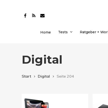
Skip
to
facebook
RSS
email
main
content
Tests
Ratgeber + Wo
Home
Digital
Start
Digital
Seite 204