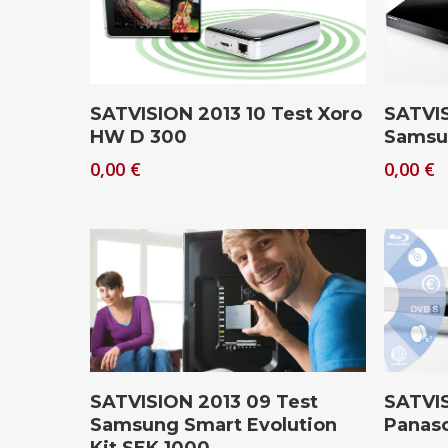
Drücken Sie Enter zum Suchen oder ESC zum Sc
Download
SATVISION 2013 10 Test Xoro
SATVIS
HW D 300
Samsu
0,00
€
0,00
€
Download
SATVISION 2013 09 Test
SATVIS
Samsung Smart Evolution
Panas