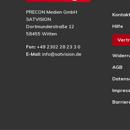
PRECON Medien GmbH
Kontak
SATVISION
Hilfe
Dortmunderstraße 12
58455 Witten
Vertr
Fon:
+49 2302 28 23 3 0
E-Mail:
info@satvision.de
Widerr
AGB
Datens
Impres
Barrier